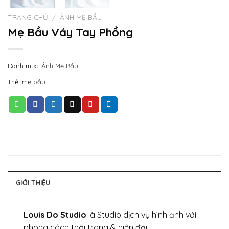
TRANG CHỦ
/
ẢNH MẸ BẦU
Mẹ Bầu Váy Tay Phồng
Danh mục:
Ảnh Mẹ Bầu
Thẻ:
mẹ bầu
GIỚI THIỆU
Louis Do Studio
là Studio dịch vụ hình ảnh với
phong cách thời trang & hiện đại