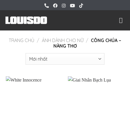
Bỏ
qua
nội
dung
TRANG CHỦ
/
ẢNH DÀNH CHO NỮ
/
CÔNG CHÚA –
NÀNG THƠ