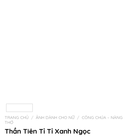
TRANG CHỦ
/
ẢNH DÀNH CHO NỮ
/
CÔNG CHÚA – NÀNG
THƠ
Thần Tiên Tỉ Tỉ Xanh Ngọc