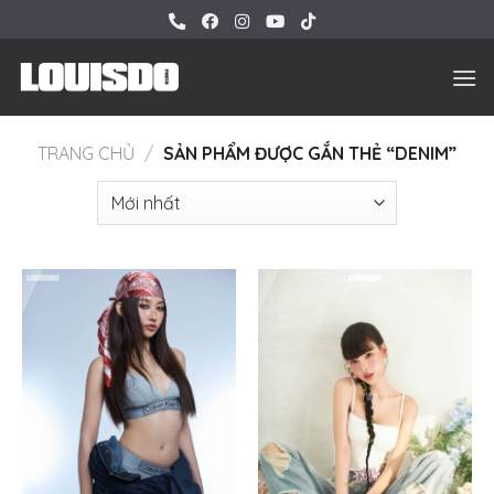
Bỏ
qua
nội
dung
TRANG CHỦ
/
SẢN PHẨM ĐƯỢC GẮN THẺ “DENIM”