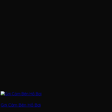
Gợi Cảm Bên Hồ Bơi