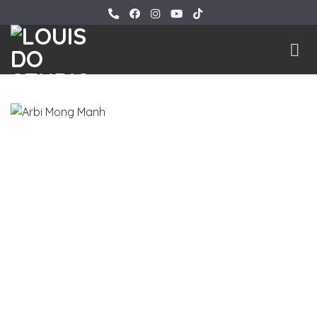
Bỏ
qua
nội
dung