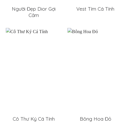
Người Đẹp Dior Gợi
Vest Tím Cá Tính
Cảm
Cô Thư Ký Cá Tính
Bông Hoa Đỏ