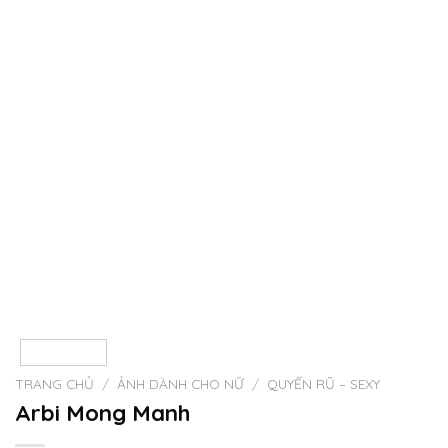
TRANG CHỦ
/
ẢNH DÀNH CHO NỮ
/
QUYẾN RŨ – SEXY
Arbi Mong Manh