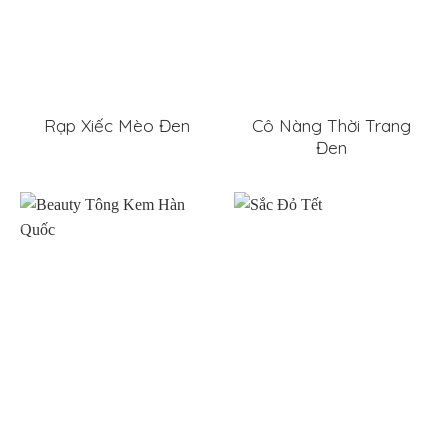
Rạp Xiếc Mèo Đen
Cô Nàng Thời Trang
Đen