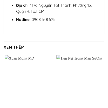
Địa chỉ:
117a Nguyễn Tất Thành, Phường 13,
Quận 4, Tp.HCM
Hotline:
0908 548 525
XEM THÊM