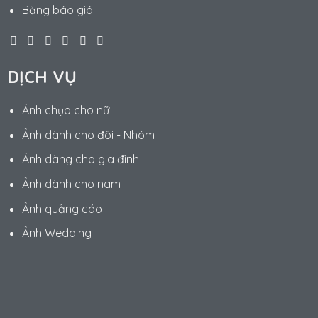
Bảng báo giá
DỊCH VỤ
Ảnh chụp cho nữ
Ảnh dành cho đôi - Nhóm
Ảnh dàng cho gia đình
Ảnh dành cho nam
Ảnh quảng cáo
Ảnh Wedding