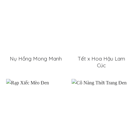
Nụ Hồng Mong Manh
Tết x Hoa Hậu Lam
Cúc