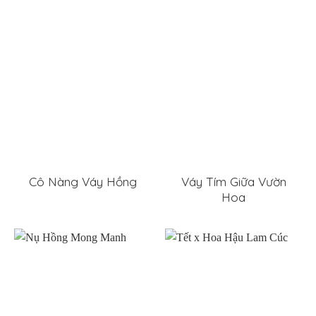
Cô Nàng Váy Hồng
Váy Tím Giữa Vườn
Hoa