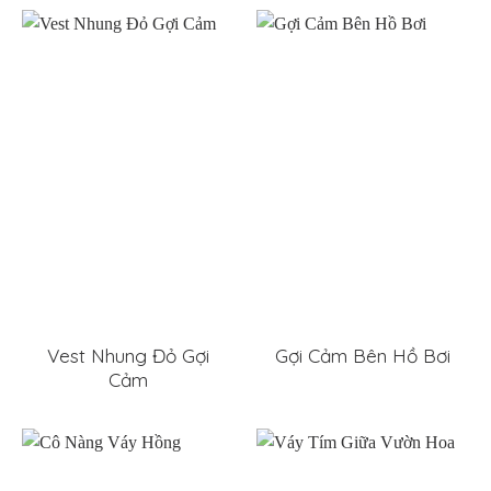
Vest Nhung Đỏ Gợi
Gợi Cảm Bên Hồ Bơi
Cảm