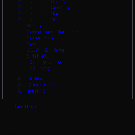
Ảnh Dành Cho Đôi - Nhóm
Ảnh Dành Cho Gia Đình
Ảnh Dành Cho Nam
Ảnh Dành Cho Nữ
Beauty
Công Chúa – Nàng Thơ
Ngoại Cảnh
Noel
Quyến Rũ – Sexy
Sinh Nhật
Tết – Trung Thu
Thời Trang
Ảnh Mẹ Bầu
Ảnh Quảng Cáo
Ảnh Sản Phẩm
Giới thiệu
Louis Do Studio
là Studio dịch vụ hình ảnh với phong cách
thời trang & hiện đại
Thông tin liên hệ: