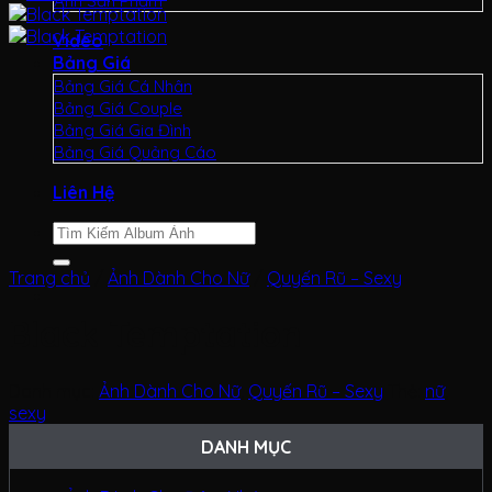
Ảnh Sản Phẩm
Video
Bảng Giá
Bảng Giá Cá Nhân
Bảng Giá Couple
Bảng Giá Gia Đình
Bảng Giá Quảng Cáo
Liên Hệ
Tìm
kiếm:
Trang chủ
/
Ảnh Dành Cho Nữ
/
Quyến Rũ – Sexy
Black Temptation
Danh mục:
Ảnh Dành Cho Nữ
,
Quyến Rũ – Sexy
Thẻ:
nữ
,
sexy
DANH MỤC