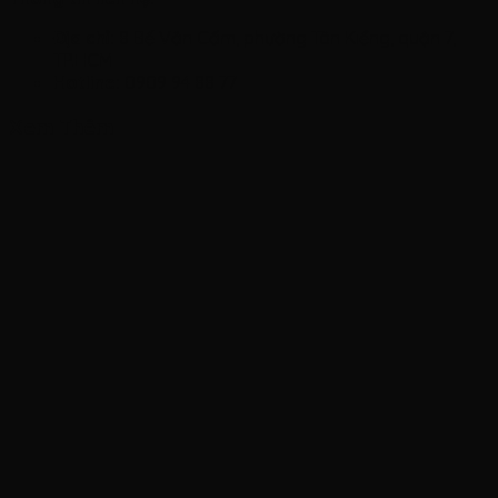
Địa chỉ:
8 Bế Văn Cấm, phường Tân Kiểng, quận 7,
TP.HCM
Hotline:
0909 94 88 77
Xem Thêm