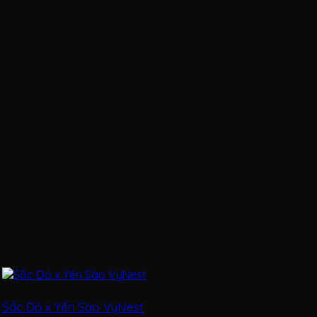
Sắc Đỏ x Yến Sào VyNest