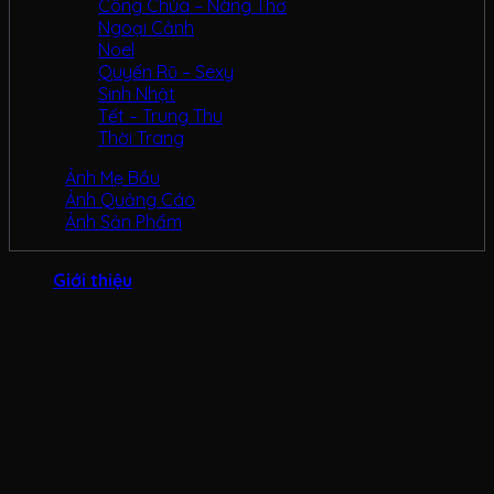
Công Chúa – Nàng Thơ
Ngoại Cảnh
Noel
Quyến Rũ – Sexy
Sinh Nhật
Tết – Trung Thu
Thời Trang
Ảnh Mẹ Bầu
Ảnh Quảng Cáo
Ảnh Sản Phẩm
Giới thiệu
Louis Do Studio
là Studio dịch vụ hình ảnh với phong cách
thời trang & hiện đại
Thông tin liên hệ:
Địa chỉ:
8 Bế Văn Cấm, phường Tân Kiểng, quận 7,
TP.HCM
Hotline:
0909 94 88 77