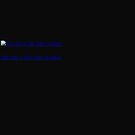
Sắc Đỏ x Yến Sào VyNest