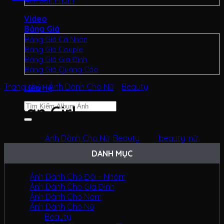
Ảnh Sản Phẩm
Video
Bảng Giá
Bảng Giá Cá Nhân
Bảng Giá Couple
Bảng Giá Gia Đình
Bảng Giá Quảng Cáo
Trang chủ
/
Ảnh Dành Cho Nữ
/
Beauty
Liên Hệ
Tìm
Clean Girl
kiếm:
Danh mục:
Ảnh Dành Cho Nữ
,
Beauty
Thẻ:
beauty
,
nữ
DANH MỤC
Ảnh Dành Cho Đôi - Nhóm
Ảnh Dành Cho Gia Đình
Ảnh Dành Cho Nam
Ảnh Dành Cho Nữ
Beauty