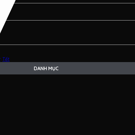
ữ
,
Tết
DANH MỤC