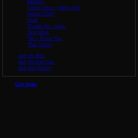
Beauty
Công Chúa – Nàng Thơ
Ngoại Cảnh
Noel
Quyến Rũ – Sexy
Sinh Nhật
Tết – Trung Thu
Thời Trang
Ảnh Mẹ Bầu
Ảnh Quảng Cáo
Ảnh Sản Phẩm
Giới thiệu
Louis Do Studio
là Studio dịch vụ hình ảnh với phong cách
thời trang & hiện đại
Thông tin liên hệ:
Địa chỉ:
8 Bế Văn Cấm, phường Tân Kiểng, quận 7,
TP.HCM
Hotline:
0909 94 88 77