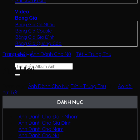
Ảnh Sản Phẩm
Video
Bảng Giá
Bảng Giá Cá Nhân
Bảng Giá Couple
Bảng Giá Gia Đình
Bảng Giá Quảng Cáo
Trang chủ
/
Ảnh Dành Cho Nữ
/
Tết – Trung Thu
Liên Hệ
Tìm
Mợ Hai
kiếm:
Danh mục:
Ảnh Dành Cho Nữ
,
Tết – Trung Thu
Thẻ:
Áo dài
,
nữ
,
Tết
DANH MỤC
Ảnh Dành Cho Đôi - Nhóm
Ảnh Dành Cho Gia Đình
Ảnh Dành Cho Nam
Ảnh Dành Cho Nữ