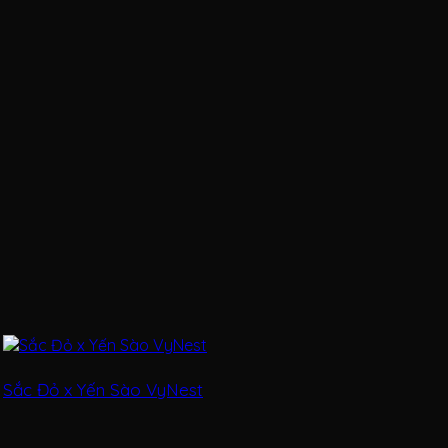
Sắc Đỏ x Yến Sào VyNest