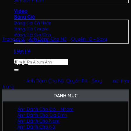
Ảnh Sản Phẩm
Video
Bảng Giá
Bảng Giá Cá Nhân
Bảng Giá Couple
Bảng Giá Gia Đình
Trang chủ
/
Ảnh Dành Cho Nữ
/
Quyến Rũ – Sexy
Bảng Giá Quảng Cáo
Doanh Nhân Vest Đen
Liên Hệ
Tìm
Trắng
kiếm:
Danh mục:
Ảnh Dành Cho Nữ
,
Quyến Rũ – Sexy
Thẻ:
nữ
,
thời
trang
DANH MỤC
Ảnh Dành Cho Đôi - Nhóm
Ảnh Dành Cho Gia Đình
Ảnh Dành Cho Nam
Ảnh Dành Cho Nữ