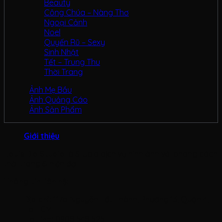
Beauty
Công Chúa – Nàng Thơ
Ngoại Cảnh
Noel
Quyến Rũ – Sexy
Sinh Nhật
Tết – Trung Thu
Thời Trang
Ảnh Mẹ Bầu
Ảnh Quảng Cáo
Ảnh Sản Phẩm
Giới thiệu
Louis Do Studio
là Studio dịch vụ hình ảnh với phong cách
thời trang & hiện đại
Thông tin liên hệ:
Địa chỉ:
117a Nguyễn Tất Thành, Phường 13, Quận 4,
Tp.HCM
Hotline:
0908 548 525