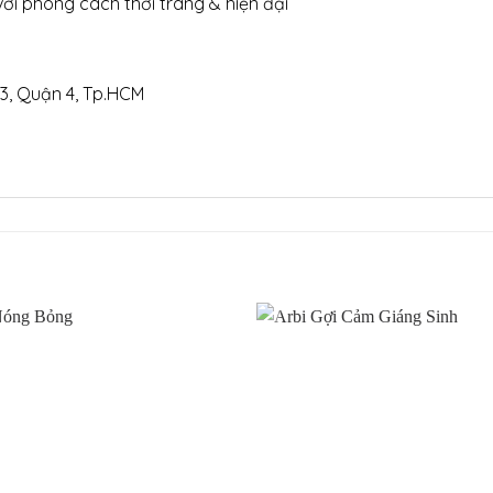
với phong cách thời trang & hiện đại
3, Quận 4, Tp.HCM