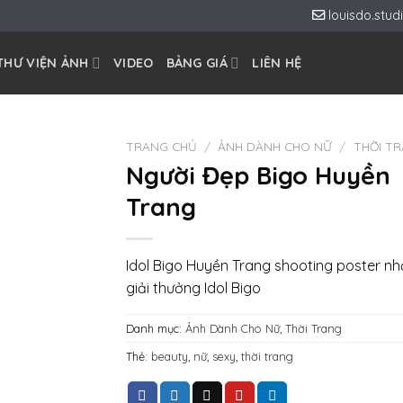
louisdo.stu
THƯ VIỆN ẢNH
VIDEO
BẢNG GIÁ
LIÊN HỆ
TRANG CHỦ
/
ẢNH DÀNH CHO NỮ
/
THỜI T
Người Đẹp Bigo Huyền
Trang
Idol Bigo Huyền Trang shooting poster n
giải thưởng Idol Bigo
Danh mục:
Ảnh Dành Cho Nữ
,
Thời Trang
Thẻ:
beauty
,
nữ
,
sexy
,
thời trang